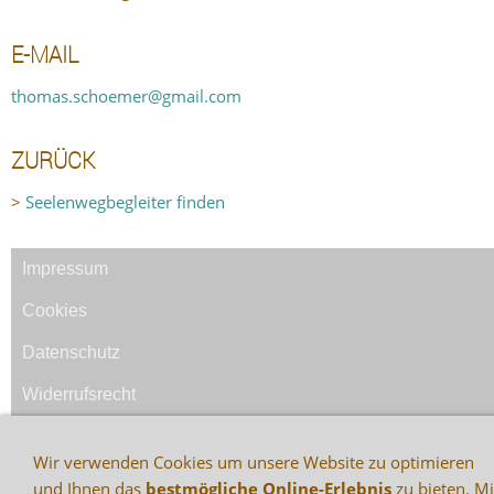
E-MAIL
thomas.schoemer@gmail.com
ZURÜCK
>
Seelenwegbegleiter finden
Impressum
Cookies
Datenschutz
Widerrufsrecht
AGB
Wir verwenden Cookies um unsere Website zu optimieren
Versand & Zahlung
und Ihnen das
bestmögliche Online-Erlebnis
zu bieten. Mi