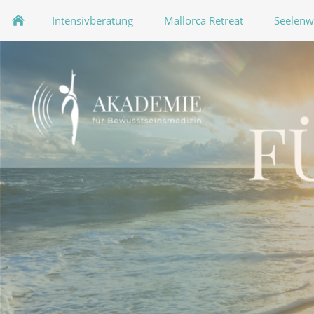
Intensivberatung
Mallorca Retreat
Seelenw